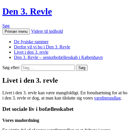
Den 3. Revle
Søg
Videre til indhold
Primær menu
De fysiske rammer
Derfor vil vi bo i Den 3. Revle
Livet i den 3. revle
Den 3. Revle – seniorbofællesskab i København
Søg efter:
Livet i den 3. revle
Livet i den 3. revle kan være mangfoldigt. En forudsætning for at bo
i den 3. revle er dog, at man kan tilslutte sig vores
værdigrundlag
.
Det sociale liv i bofællesskabet
Vores madordning