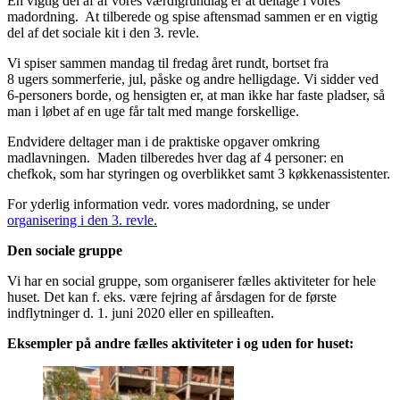
En vigtig del af af vores værdigrundlag er at deltage i vores
madordning. At tilberede og spise aftensmad sammen er en vigtig
del af det sociale kit i den 3. revle.
Vi spiser sammen mandag til fredag året rundt, bortset fra
8 ugers sommerferie, jul, påske og andre helligdage. Vi sidder ved
6-personers borde, og hensigten er, at man ikke har faste pladser, så
man i løbet af en uge får talt med mange forskellige.
Endvidere deltager man i de praktiske opgaver omkring
madlavningen. Maden tilberedes hver dag af 4 personer: en
chefkok, som har styringen og overblikket samt 3 køkkenassistenter.
For yderlig information vedr. vores madordning, se under
organisering i den 3. revle.
Den sociale gruppe
Vi har en social gruppe, som organiserer fælles aktiviteter for hele
huset. Det kan f. eks. være fejring af årsdagen for de første
indflytninger d. 1. juni 2020 eller en spilleaften.
Eksempler på andre fælles aktiviteter i og uden for huset: