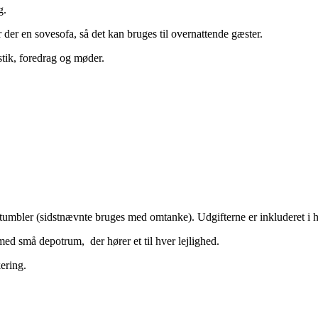
g.
 der en sovesofa, så det kan bruges til overnattende gæster.
astik, foredrag og møder.
tumbler (sidstnævnte bruges med omtanke). Udgifterne er inkluderet i h
 med små depotrum, der hører et til hver lejlighed.
ering.