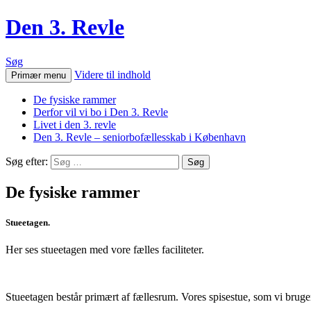
Den 3. Revle
Søg
Videre til indhold
Primær menu
De fysiske rammer
Derfor vil vi bo i Den 3. Revle
Livet i den 3. revle
Den 3. Revle – seniorbofællesskab i København
Søg efter:
De fysiske rammer
Stueetagen.
Her ses stueetagen med vore fælles faciliteter.
Stueetagen består primært af fællesrum. Vores spisestue, som vi bruger 